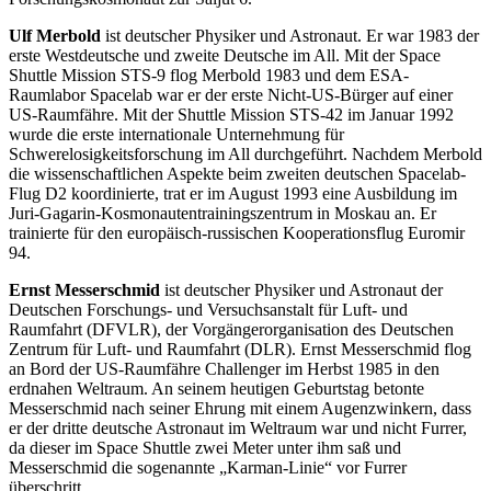
Ulf Merbold
ist deutscher Physiker und Astronaut. Er war 1983 der
erste Westdeutsche und zweite Deutsche im All. Mit der Space
Shuttle Mission STS-9 flog Merbold 1983 und dem ESA-
Raumlabor Spacelab war er der erste Nicht-US-Bürger auf einer
US-Raumfähre. Mit der Shuttle Mission STS-42 im Januar 1992
wurde die erste internationale Unternehmung für
Schwerelosigkeitsforschung im All durchgeführt. Nachdem Merbold
die wissenschaftlichen Aspekte beim zweiten deutschen Spacelab-
Flug D2 koordinierte, trat er im August 1993 eine Ausbildung im
Juri-Gagarin-Kosmonautentrainingszentrum in Moskau an. Er
trainierte für den europäisch-russischen Kooperationsflug Euromir
94.
Ernst Messerschmid
ist deutscher Physiker und Astronaut der
Deutschen Forschungs- und Versuchsanstalt für Luft- und
Raumfahrt (DFVLR), der Vorgängerorganisation des Deutschen
Zentrum für Luft- und Raumfahrt (DLR). Ernst Messerschmid flog
an Bord der US-Raumfähre Challenger im Herbst 1985 in den
erdnahen Weltraum. An seinem heutigen Geburtstag betonte
Messerschmid nach seiner Ehrung mit einem Augenzwinkern, dass
er der dritte deutsche Astronaut im Weltraum war und nicht Furrer,
da dieser im Space Shuttle zwei Meter unter ihm saß und
Messerschmid die sogenannte „Karman-Linie“ vor Furrer
überschritt.