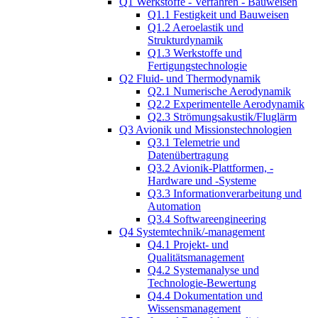
Q1 Werkstoffe - Verfahren - Bauweisen
Q1.1 Festigkeit und Bauweisen
Q1.2 Aeroelastik und
Strukturdynamik
Q1.3 Werkstoffe und
Fertigungstechnologie
Q2 Fluid- und Thermodynamik
Q2.1 Numerische Aerodynamik
Q2.2 Experimentelle Aerodynamik
Q2.3 Strömungsakustik/Fluglärm
Q3 Avionik und Missionstechnologien
Q3.1 Telemetrie und
Datenübertragung
Q3.2 Avionik-Plattformen, -
Hardware und -Systeme
Q3.3 Informationverarbeitung und
Automation
Q3.4 Softwareengineering
Q4 Systemtechnik/-management
Q4.1 Projekt- und
Qualitätsmanagement
Q4.2 Systemanalyse und
Technologie-Bewertung
Q4.4 Dokumentation und
Wissensmanagement