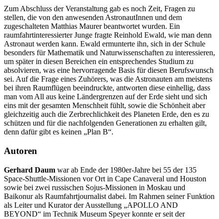
Zum Abschluss der Veranstaltung gab es noch Zeit, Fragen zu
stellen, die von den anwesenden AstronautInnen und dem
zugeschalteten Matthias Maurer beantwortet wurden. Ein
raumfahrtinteressierter Junge fragte Reinhold Ewald, wie man denn
Astronaut werden kann. Ewald ermunterte ihn, sich in der Schule
besonders für Mathematik und Naturwissenschaften zu interessieren,
um später in diesen Bereichen ein entsprechendes Studium zu
absolvieren, was eine hervorragende Basis für diesen Berufswunsch
sei. Auf die Frage eines Zuhörers, was die Astronauten am meistens
bei ihren Raumflügen beeindruckte, antworten diese einhellig, dass
man vom All aus keine Ländergrenzen auf der Erde sieht und sich
eins mit der gesamten Menschheit fühlt, sowie die Schönheit aber
gleichzeitig auch die Zerbrechlichkeit des Planeten Erde, den es zu
schützen und für die nachfolgenden Generationen zu erhalten gilt,
denn dafür gibt es keinen „Plan B“.
Autoren
Gerhard Daum
war ab Ende der 1980er-Jahre bei 55 der 135
Space-Shuttle-Missionen vor Ort in Cape Canaveral und Houston
sowie bei zwei russischen Sojus-Missionen in Moskau und
Baikonur als Raumfahrtjournalist dabei. Im Rahmen seiner Funktion
als Leiter und Kurator der Ausstellung „APOLLO AND
BEYOND“ im Technik Museum Speyer konnte er seit der