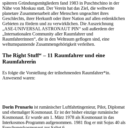
späteren Gründungsmitgliedern fand 1983 in Puschtschino in der
Nähe von Moskau statt. Der Verein hat das Ziel, die weltweite
planetare Zusammenarbeit aller Menschen ungeachtet ihres
Geschlechts, ihrer Herkunft oder ihrer Nation auf allen erdenklichen
Gebieten zu fördern und zu verwirklichen. Die Auszeichnung
„ASE-UNIVERSAL ASTRONAUT PIN“ soll außerdem der
„Internationalen Community aller Raumfahrer und
Raumfahrerinnen“, die in den Weltraum geflogen sind, eine
weltumspannende Zusammengehörigkeit verleihen.
The Right Stuff“ – 11 Raumfahrer und eine
Raumfahrerin
Es folgte die Vorstellung der teilnehmenden Raumfahrer*in.
Anwesend waren:
Dorin Prunariu
ist rumänischer Luftfahrtingenieur, Pilot, Diplomat
und ehemaliger Kosmonaut. Er ist der bisher einzige rumänische
Kosmonaut. Er wurde am 1. März 1978 als Kosmonaut in das
Interkosmos-Programm aufgenommen. 1981 flog er mit Sojus 40 als
Forschungskosmonaut zur Saljut 6.