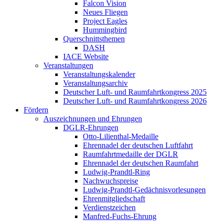
Falcon Vision
Neues Fliegen
Project Eagles
Hummingbird
Querschnittsthemen
DASH
IACE Website
Veranstaltungen
Veranstaltungskalender
Veranstaltungsarchiv
Deutscher Luft- und Raumfahrtkongress 2025
Deutscher Luft- und Raumfahrtkongress 2026
Fördern
Auszeichnungen und Ehrungen
DGLR-Ehrungen
Otto-Lilienthal-Medaille
Ehrennadel der deutschen Luftfahrt
Raumfahrtmedaille der DGLR
Ehrennadel der deutschen Raumfahrt
Ludwig-Prandtl-Ring
Nachwuchspreise
Ludwig-Prandtl-Gedächnisvorlesungen
Ehrenmitgliedschaft
Verdienstzeichen
Manfred-Fuchs-Ehrung