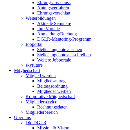
Ehrungsausschuss
Antragsverfahren
Ehrungsvorschlag
Weiterbildungen
Aktuelle Seminare
Ihre Vorteile
Anmeldung/Buchung
DGLR-Mentoring-Programm
Jobportal
Stellenangebote ansehen
Stellenangebote ausschreiben
Weitere Jobportale
skyfuture
Mitgliedschaft
Mitglied werden
Mitgliedsantrag
Beitragsordnung
Mitglieder werben
Korporative Mitgliedschaft
Mitgliederservice
Rechnungsdaten
Mitgliederbereich
Über uns
Die DGLR
Mission & Vision