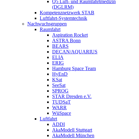
Q5 Luft- und Raumfahrtmedizin
(DGLRM)
Kompetenznetzwerk STAB
Luftfahrt-Systemtechnik
Nachwuchsgruppen
Raumfahrt
Aspiration Rocket
ASTRA Bonn
BEARS
DECAN/AQUARIUS
ELIA
ERIG
Hamburg Space Team
HyEnD
KSat
SeeSat
SPROG
STAR Dresden e.V.
TUDSaT
WARR
WüSpace
Luftfahrt
ADDI
AkaModell Stuttgart
AkaModell München