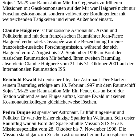
Sojus TM-29 zur Raumstation Mir. Im Gegensatz zu früheren
Missionen mit Gastkosmonauten auf der Mir war Haigneré nicht nur
Forschungskosmonaut, sondern vollwertiger Bordingenieur mit
weitreichenden Tätigkeiten und einen Außenbordeinsatz.
Claudie Haigneré
ist französische Astronautin, Ärztin und
Politikerin und mit dem französischen Raumfahrer Jean-Pierre
Haigneré verheiratet. Cassiopée war die Bezeichnung für eine
französisch-russische Forschungsmission, während der sich
Haigneré vom 7. August bis 22. September 1996 an Bord der
russischen Raumstation Mir befand. Ihren zweiten Raumflug
absolvierte Claudie Haigneré vom 21. bis 31. Oktober 2001 auf der
Internationalen Raumstation ISS.
Reinhold Ewald
ist deutscher Physiker Astronaut. Der Start zu
seinem Raumflug erfolgte am 10. Februar 1997 mit dem Raumschiff
Sojus TM-25 zur Raumstation Mir. Ein Feuer, das an Bord der
Station während seines Fluges auftrat, konnte Ewald mit seinen
Kosmonautenkollegen glücklicherweise löschen.
Pedro Duque
ist spanischer Astronaut, Luftfahrtingenieur und
Politiker. Er war der bisher einzige Spanier im Weltraum. Sein erster
Raumflug war an Bord der Space-Shuttle-Mission STS-95 als
Missionsspezialist vom 28. Oktober bis 7. November 1998. Die
Mission stand ganz im Zeichen astronomischer und atmosphärischer