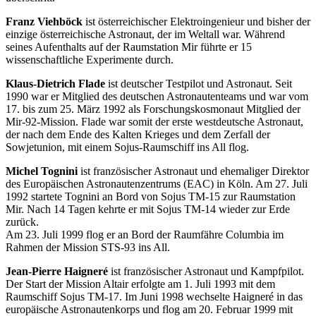
Franz Viehböck
ist österreichischer Elektroingenieur und bisher der
einzige österreichische Astronaut, der im Weltall war. Während
seines Aufenthalts auf der Raumstation Mir führte er 15
wissenschaftliche Experimente durch.
Klaus-Dietrich Flade
ist deutscher Testpilot und Astronaut. Seit
1990 war er Mitglied des deutschen Astronautenteams und war vom
17. bis zum 25. März 1992 als Forschungskosmonaut Mitglied der
Mir-92-Mission. Flade war somit der erste westdeutsche Astronaut,
der nach dem Ende des Kalten Krieges und dem Zerfall der
Sowjetunion, mit einem Sojus-Raumschiff ins All flog.
Michel Tognini
ist französischer Astronaut und ehemaliger Direktor
des Europäischen Astronautenzentrums (EAC) in Köln. Am 27. Juli
1992 startete Tognini an Bord von Sojus TM-15 zur Raumstation
Mir. Nach 14 Tagen kehrte er mit Sojus TM-14 wieder zur Erde
zurück.
Am 23. Juli 1999 flog er an Bord der Raumfähre Columbia im
Rahmen der Mission STS-93 ins All.
Jean-Pierre Haigneré
ist französischer Astronaut und Kampfpilot.
Der Start der Mission Altair erfolgte am 1. Juli 1993 mit dem
Raumschiff Sojus TM-17. Im Juni 1998 wechselte Haigneré in das
europäische Astronautenkorps und flog am 20. Februar 1999 mit